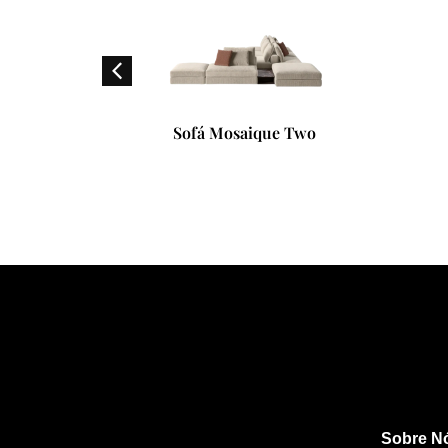
Levante
Sofá Mosaique Two
Sobre N