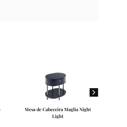
eira Maglia Night
Mesa de Cabeceira Rondò
ight