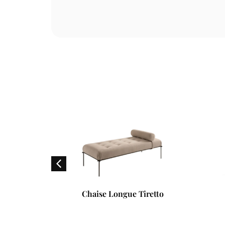
se Longue Tiretto
Sofá Grand Pliè