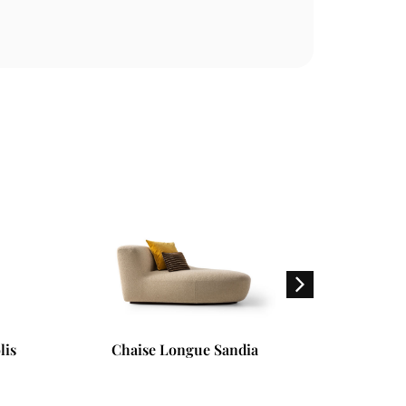
ia
Cama Fun Fendi