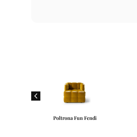
Fendi
Banqueta Aperitivo