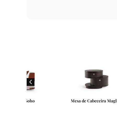
ho
Mesa de Cabeceira Maglia
Mesa 